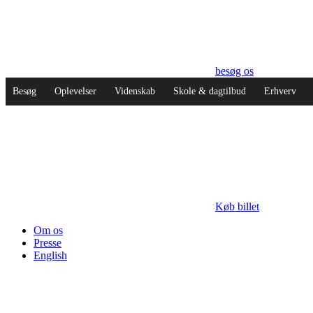
besøg os
Besøg
Oplevelser
Videnskab
Skole & dagtilbud
Erhverv
Køb billet
Om os
Presse
English