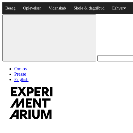
Besøg
Oplevelser
Videnskab
Skole & dagtilbud
Erhverv
Om os
Presse
English