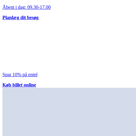
Åbent i dag:
09.30-17.00
Planlæg dit besøg
Spar 10% på entré
Køb billet online