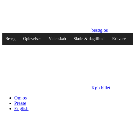
besøg os
Besøg
Oplevelser
Videnskab
Skole & dagtilbud
Erhverv
Køb billet
Om os
Presse
English