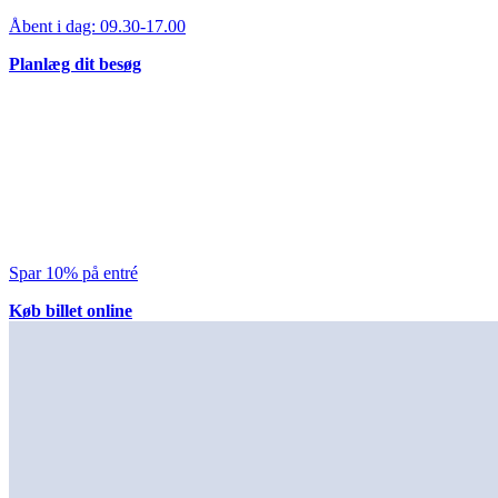
Åbent i dag:
09.30-17.00
Planlæg dit besøg
Spar 10% på entré
Køb billet online