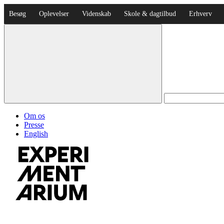
Besøg
Oplevelser
Videnskab
Skole & dagtilbud
Erhverv
Om os
Presse
English