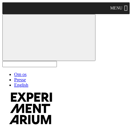
MENU
Om os
Presse
English