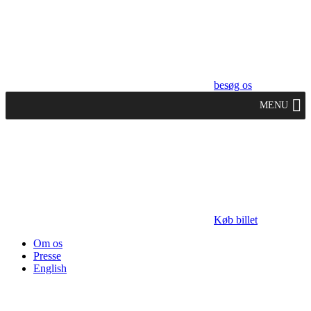
besøg os
MENU
Køb billet
Om os
Presse
English