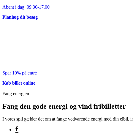
Åbent i dag:
09.30-17.00
Planlæg dit besøg
Spar 10% på entré
Køb billet online
Fang
energien
Fang den gode energi og vind fribilletter
I vores spil gælder det om at fange vedvarende energi med din elbil, i