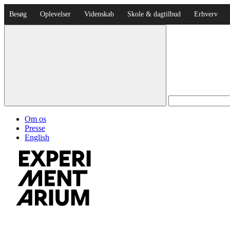
Besøg
Oplevelser
Videnskab
Skole & dagtilbud
Erhverv
Om os
Presse
English