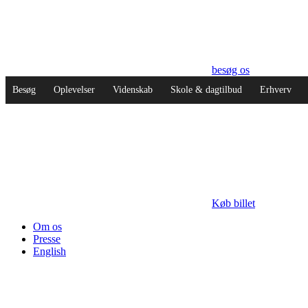
besøg os
Besøg
Oplevelser
Videnskab
Skole & dagtilbud
Erhverv
Køb billet
Om os
Presse
English