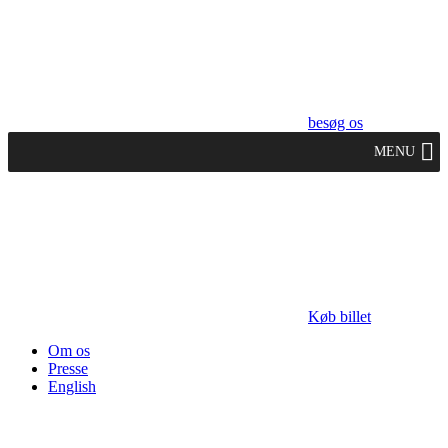
besøg os
MENU
Køb billet
Om os
Presse
English