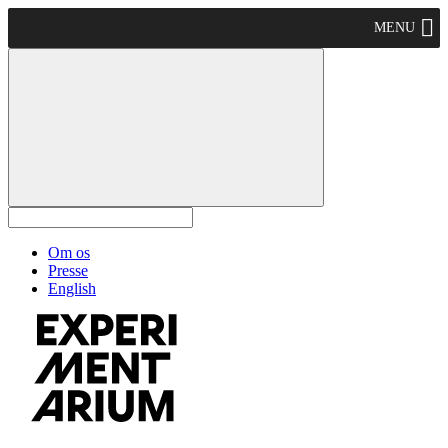
MENU
Om os
Presse
English