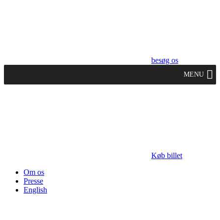
besøg os
MENU
Køb billet
Om os
Presse
English