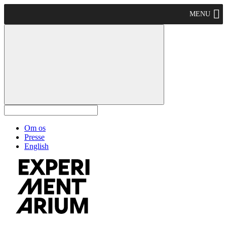
MENU
Om os
Presse
English