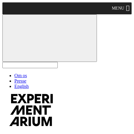
MENU
Om os
Presse
English