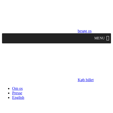
besøg os
MENU
Køb billet
Om os
Presse
English