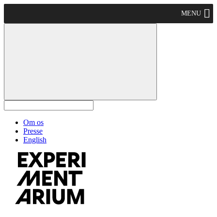
MENU
Om os
Presse
English