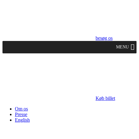
besøg os
MENU
Køb billet
Om os
Presse
English