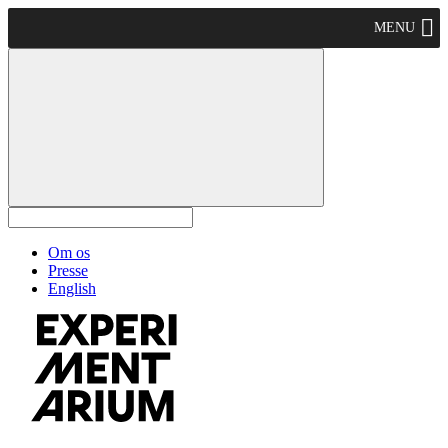
MENU
Om os
Presse
English