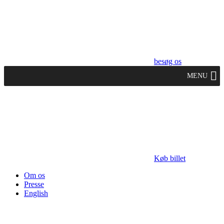
besøg os
MENU
Køb billet
Om os
Presse
English