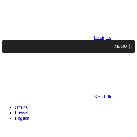
besøg os
MENU
Køb billet
Om os
Presse
English