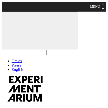
MENU
Om os
Presse
English