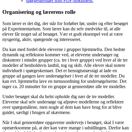
spørgeskemaet som PDF-dokument.
Organisering og lærerens rolle
Som lærer er det dig, der står for forløbet før, under og efter besøget
på Experimentarium. Som lærer kan du selv medvirke til, at alle
elever får noget ud af besøget. Vær et godt eksempel ved at være
nysgerrig, aktiv, spørgende og interesseret.
Du kan med fordel dele eleverne i grupper hjemmefra. Den bedste
dynamik og refleksion kommer ved, at eleverne undersøger og
diskuterer i mindre grupper (ca. tre i hver gruppe) ved hver af de tre
modeller af henholdsvis lastbil, tog og skib. Alle elever skal notere
individuelt i spørgeskemaet. Det er hensigtsmæssigt at lade en
gruppe ad gangen lave undersøgelser i hver af de tre modeller. Du
kan evt. hjemmefra lave en turnusordning for undersøgelserne. Det
tager ca. 20 minutter for en gruppe at gennemføre alle tre modeller.
Under besøget skal du helst opholde dig nær de tre modeller.
Eleverne skal selv undersøge og afprøve modellerne og reflektere
over spørgsmålene, men nogle af dem kan have brug for at blive
guidet, særligt i brugen af skærmene.
Når I skal gennemføre opgaverne undervejs i besøget, skal I være
opmærksomme på, at der kan være mange i udstillingen. Derfor kan