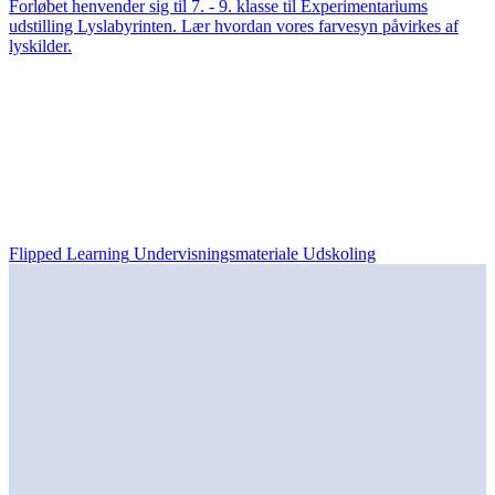
Forløbet henvender sig til 7. - 9. klasse til Experimentariums
udstilling Lyslabyrinten. Lær hvordan vores farvesyn påvirkes af
lyskilder.
Flipped Learning
Undervisningsmateriale Udskoling