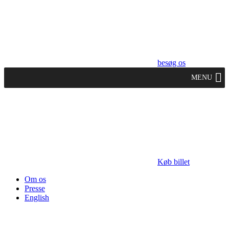
besøg os
MENU
Køb billet
Om os
Presse
English