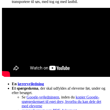
transportere til søs, med tog og med lastbil.
En
lærervejledning
Et spørgeskema
, der skal udfyldes af eleverne før, under og
efter besøget.
Se
Google-vejledningen
, inden du
kopier Google-
spørgeskemaet til eget drev, hvorfra du kan dele det
med eleverne