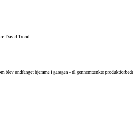
to: David Trood.
som blev undfanget hjemme i garagen - til gennemtænkte produktforbedring