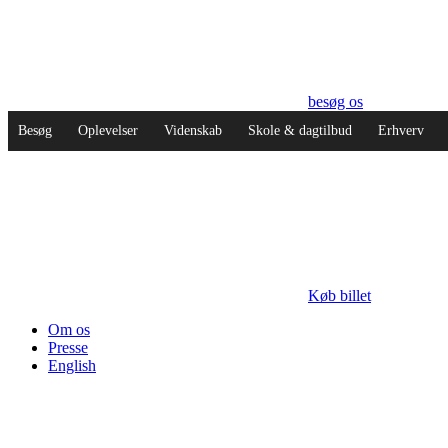
besøg os
Besøg
Oplevelser
Videnskab
Skole & dagtilbud
Erhverv
Køb billet
Om os
Presse
English