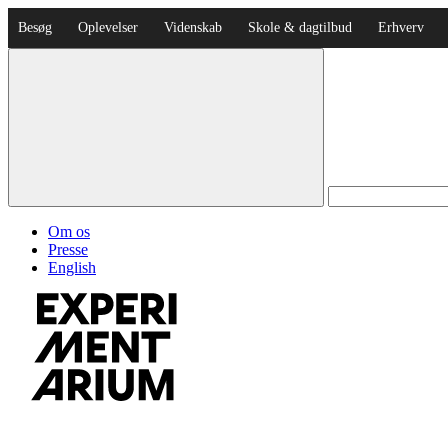
Besøg
Oplevelser
Videnskab
Skole & dagtilbud
Erhverv
Om os
Presse
English