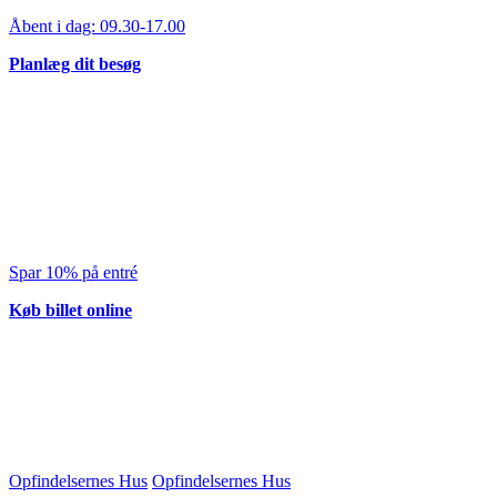
Åbent i dag:
09.30-17.00
Planlæg dit besøg
Spar 10% på entré
Køb billet online
Opfindelsernes Hus
Opfindelsernes Hus